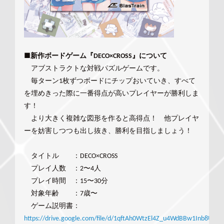
■新作ボードゲーム『DECO×CROSS』について
アブストラクトな対戦パズルゲームです。
毎ターン1枚ずつボードにチップおいていき、すべて
を埋めきった際に一番得点が高いプレイヤーが勝利しま
す！
より大きく複雑な図形を作ると高得点！ 他プレイヤ
ーを妨害しつつも出し抜き、勝利を目指しましょう！
タイトル ：DECO×CROSS
プレイ人数 ：2〜4人
プレイ時間 ：15〜30分
対象年齢 ：7歳〜
ゲーム説明書：
https://drive.google.com/file/d/1qftAh0WtzEl4Z_u4WdBBw1Inb8Ucep