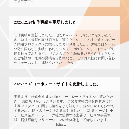
今後のサー...
2025.12.24
制作実績を更新しました
制作実績を更新しました。 ぜひProductページにアクセスいただ
き、弊社の最新の取り組みをご覧ください。 これまで多くのゲー
ム関連プロジェクトに携わってまいりましたが、 弊社ではゲーム
分野に限らず、多岐にわたるジャンルの制作・クリエイティブ支
援を行っております。 「こんなことも頼めるだろうか？」といっ
たご相談や、概算の見積もり依頼など、 ぜひお気軽にお問い合わ
せフォームよりご連絡ください。 今後...
2025.12.16
コーポレートサイトを更新しました。
平素より、株式会社BlasTrainのコーポレートサイトをご覧いただ
き、 誠にありがとうございます。 この度弊社の事業内容および
主要プロダクトに関する情報をより詳しく、分かりやすくお伝え
するため、 以下のページを新設致しました。 【新設ページ】 ◆
サービス紹介ページ ：弊社の提供する主要サービスや事業領
域、提供可能なソリューションの全体像をご紹介しています。
https...