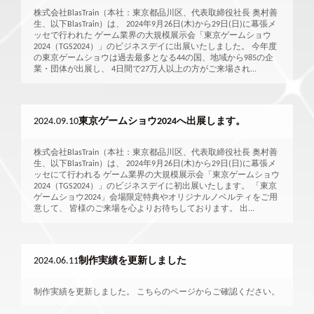
株式会社BlasTrain（本社：東京都品川区、代表取締役社長 奥村善
生、以下BlasTrain）は、 2024年9月26日(木)から29日(日)に幕張メ
ッセで行われた ゲーム業界の大規模展示会「東京ゲームショウ
2024（TGS2024）」のビジネスデイに出展いたしました。 今年度
の東京ゲームショウは過去最多となる44の国、地域から985の企
業・団体が出展し、 4日間で27万人以上の方がご来場され...
2024.09.10
東京ゲームショウ2024へ出展します。
株式会社BlasTrain（本社：東京都品川区、代表取締役社長 奥村善
生、以下BlasTrain）は、 2024年9月26日(木)から29日(日)に幕張メ
ッセにて行われる ゲーム業界の大規模展示会「東京ゲームショウ
2024（TGS2024）」のビジネスデイに初出展いたします。 「東京
ゲームショウ2024」会場限定特典やオリジナルノベルティをご用
意して、 皆様のご来場を心よりお待ちしております。 出...
2024.06.11
制作実績を更新しました
制作実績を更新しました。 こちらのページからご確認ください。