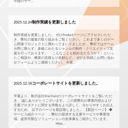
今後のサー...
2025.12.24
制作実績を更新しました
制作実績を更新しました。 ぜひProductページにアクセスいただ
き、弊社の最新の取り組みをご覧ください。 これまで多くのゲー
ム関連プロジェクトに携わってまいりましたが、 弊社ではゲーム
分野に限らず、多岐にわたるジャンルの制作・クリエイティブ支
援を行っております。 「こんなことも頼めるだろうか？」といっ
たご相談や、概算の見積もり依頼など、 ぜひお気軽にお問い合わ
せフォームよりご連絡ください。 今後...
2025.12.16
コーポレートサイトを更新しました。
平素より、株式会社BlasTrainのコーポレートサイトをご覧いただ
き、 誠にありがとうございます。 この度弊社の事業内容および
主要プロダクトに関する情報をより詳しく、分かりやすくお伝え
するため、 以下のページを新設致しました。 【新設ページ】 ◆
サービス紹介ページ ：弊社の提供する主要サービスや事業領
域、提供可能なソリューションの全体像をご紹介しています。
https...