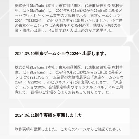
株式会社BlasTrain（本社：東京都品川区、代表取締役社長 奥村善
生、以下BlasTrain）は、 2024年9月26日(木)から29日(日)に幕張メ
ッセで行われた ゲーム業界の大規模展示会「東京ゲームショウ
2024（TGS2024）」のビジネスデイに出展いたしました。 今年度
の東京ゲームショウは過去最多となる44の国、地域から985の企
業・団体が出展し、 4日間で27万人以上の方がご来場され...
2024.09.10
東京ゲームショウ2024へ出展します。
株式会社BlasTrain（本社：東京都品川区、代表取締役社長 奥村善
生、以下BlasTrain）は、 2024年9月26日(木)から29日(日)に幕張メ
ッセにて行われる ゲーム業界の大規模展示会「東京ゲームショウ
2024（TGS2024）」のビジネスデイに初出展いたします。 「東京
ゲームショウ2024」会場限定特典やオリジナルノベルティをご用
意して、 皆様のご来場を心よりお待ちしております。 出...
2024.06.11
制作実績を更新しました
制作実績を更新しました。 こちらのページからご確認ください。